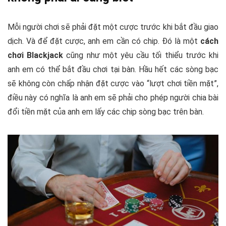
Mỗi người chơi sẽ phải đặt một cược trước khi bắt đầu giao
dịch. Và để đặt cược, anh em cần có chip. Đó là một
cách
chơi Blackjack
cũng như một yêu cầu tối thiểu trước khi
anh em có thể bắt đầu chơi tại bàn. Hầu hết các sòng bạc
sẽ không còn chấp nhận đặt cược vào “lượt chơi tiền mặt”,
điều này có nghĩa là anh em sẽ phải cho phép người chia bài
đổi tiền mặt của anh em lấy các chip sòng bạc trên bàn.