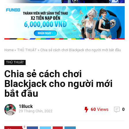
Home
»
THỦ THUẬT
»
Chia sẻ cách chơi Blackjack cho người mới bắt đầu
THỦ THUẬT
Chia sẻ cách chơi
Blackjack cho người mới
bắt đầu
18luck
60
Views
0
29 Tháng Chín, 2022
0