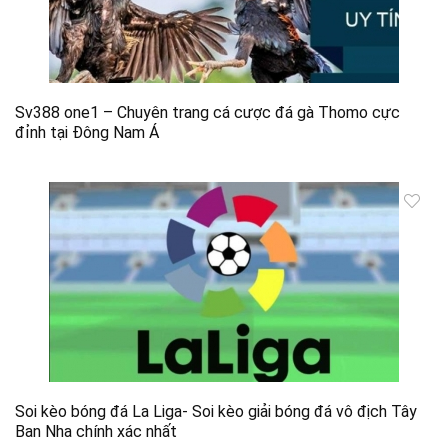
Sv388 one1 – Chuyên trang cá cược đá gà Thomo cực
đỉnh tại Đông Nam Á
Soi kèo bóng đá La Liga- Soi kèo giải bóng đá vô địch Tây
Ban Nha chính xác nhất