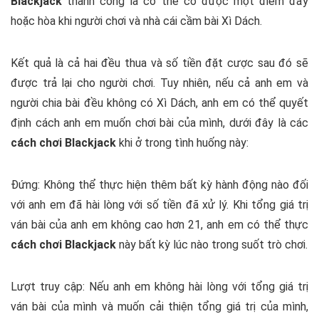
Blackjack
thành công là có thể có được một điểm đẩy
hoặc hòa khi người chơi và nhà cái cầm bài Xì Dách.
Kết quả là cả hai đều thua và số tiền đặt cược sau đó sẽ
được trả lại cho người chơi. Tuy nhiên, nếu cả anh em và
người chia bài đều không có Xì Dách, anh em có thể quyết
định cách anh em muốn chơi bài của mình, dưới đây là các
cách chơi Blackjack
khi ở trong tình huống này:
Đứng: Không thể thực hiện thêm bất kỳ hành động nào đối
với anh em đã hài lòng với số tiền đã xử lý. Khi tổng giá trị
ván bài của anh em không cao hơn 21, anh em có thể thực
cách chơi Blackjack
này bất kỳ lúc nào trong suốt trò chơi.
Lượt truy cập: Nếu anh em không hài lòng với tổng giá trị
ván bài của mình và muốn cải thiện tổng giá trị của mình,