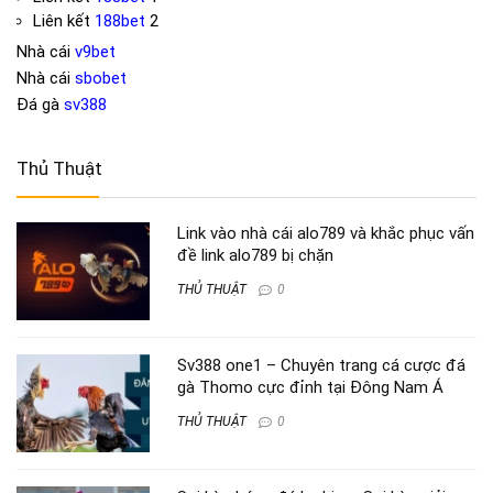
Liên kết
188bet
2
Nhà cái
v9bet
Nhà cái
sbobet
Đá gà
sv388
Thủ Thuật
Link vào nhà cái alo789 và khắc phục vấn
đề link alo789 bị chặn
THỦ THUẬT
0
Sv388 one1 – Chuyên trang cá cược đá
gà Thomo cực đỉnh tại Đông Nam Á
THỦ THUẬT
0