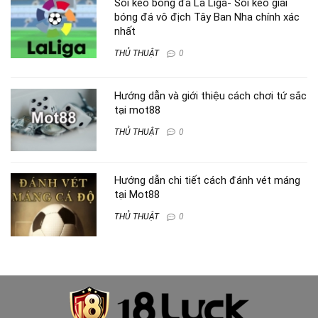
Soi kèo bóng đá La Liga- Soi kèo giải
bóng đá vô địch Tây Ban Nha chính xác
nhất
THỦ THUẬT
0
Hướng dẫn và giới thiệu cách chơi tứ sắc
tại mot88
THỦ THUẬT
0
Hướng dẫn chi tiết cách đánh vét máng
tại Mot88
THỦ THUẬT
0