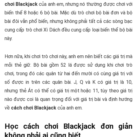
chơi Blackjack
của anh em, nhưng nó thường được chơi với
biến thể 8 hoặc 6 bộ bài. Mặc dù trò chơi bộ bài đơn và bộ
bài đôi vẫn phổ biến, nhưng không phải tất cả các sòng bạc
cung cấp trò chơi Xì Dách đều cung cấp loại biến thể bộ bài
này.
Hơn nữa, khi chơi trò chơi này, anh em nên biết các giá trị mà
mỗi thẻ giữ. Bộ bài gồm 52 lá được sử dụng khi chơi trò
chơi, trong đó các quân từ hai đến mười có cùng giá trị với
số được in trên các quân bài. J, Q và K có giá trị là 10,
nhưng thẻ Át có thể có giá trị một hoặc 11, tùy theo giá trị
nào được coi là quan trọng đối với giá trị bài và định hướng
về
cách chơi Blackjack
của anh em.
Học cách chơi Blackjack đơn giản
không phải ai cũng biết