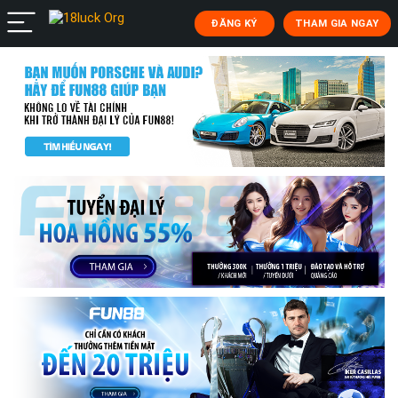
ĐĂNG KÝ
THAM GIA NGAY