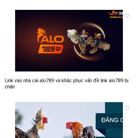
Link vào nhà cái alo789 và khắc phục vấn đề link alo789 bị
chặn