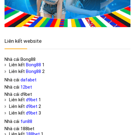
Liên kết website
Nhà cái
Bong88
Liên kết
Bong88
1
Liên kết
Bong88
2
Nhà cái
dafabet
Nhà cái
12bet
Nhà cái
d9bet
Liên kết
d9bet
1
Liên kết
d9bet
2
Liên kết
d9bet
3
Nhà cái
fun88
Nhà cái
188bet
Liên kết
188bet
1