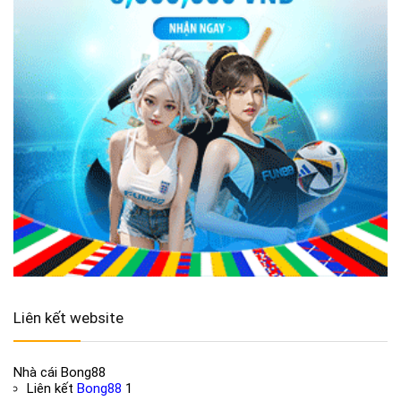
Liên kết website
Nhà cái
Bong88
Liên kết
Bong88
1