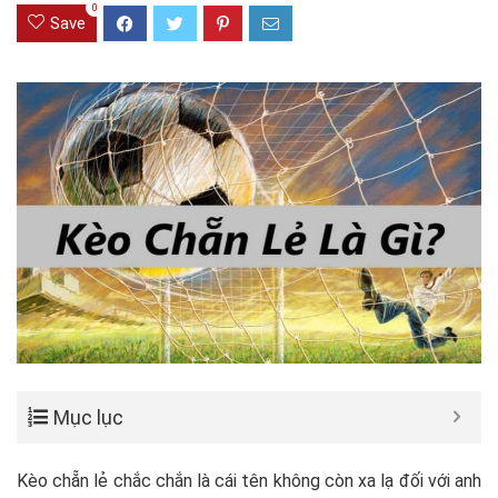
0
Save
Mục lục
Kèo chẵn lẻ chắc chắn là cái tên không còn xa lạ đối với anh