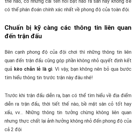
thể nào, có những cái tên nổi bật nào ra sân hay không để
có thể phán đoán chính xác nhất về phong độ của toàn đội.
Chuẩn bị kỹ càng các thông tin liên quan
đến trận đấu
Bên cạnh phong độ của đội chơi thì những thông tin liên
quan đến trận đấu cũng góp phần không nhỏ quyết định kết
quả
kèo chẵn lẻ là gì
. Vì vậy, bạn không nên bỏ qua bước
tìm hiểu thông tin trước trận này đâu nhé!
Trước khi trận đấu diễn ra, bạn có thể tìm hiểu về địa điểm
diễn ra trận đấu, thời tiết thế nào, bề mặt sân cỏ tốt hay
xấu, vv… Những thông tin tưởng chừng không liên quan
nhưng thực chất lại ảnh hưởng không nhỏ đến phong độ của
cả 2 đội