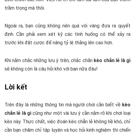
trầm trọng mà thôi.
Ngoài ra, bạn cũng không nên quá vội vàng đưa ra quyết
định. Cần phải xem xét kỹ các tình huống có thể xảy ra
trước khi đặt cược để nâng tỷ lệ thắng lên cao hơn.
Khi nắm chắc những lưu ý trên, chắc chắn
kèo chẵn lẻ là gì
sẽ không còn là câu hỏi khó với bạn nữa đâu!
Lời kết
Trên đây là những thông tin mà người chơi cần biết về
kèo
chẵn lẻ là gì
cũng như một vài lưu ý cần nắm rõ khi chơi loại
kèo này. Thực chất, việc đoán kèo chẵn lẻ không hề khó, chỉ
cần bạn chăm chỉ tập luyện và học hỏi kinh nghiệm thì chiến