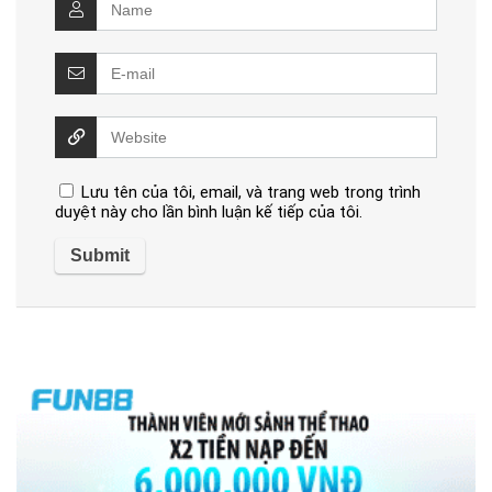
Lưu tên của tôi, email, và trang web trong trình
duyệt này cho lần bình luận kế tiếp của tôi.