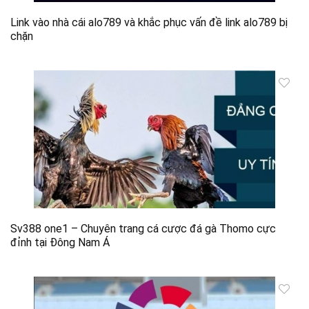
Link vào nhà cái alo789 và khắc phục vấn đề link alo789 bị
chặn
Sv388 one1 – Chuyên trang cá cược đá gà Thomo cực
đỉnh tại Đông Nam Á