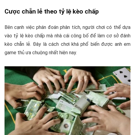
Cược chẵn lẻ theo tỷ lệ kèo chấp
Bên cạnh việc phán đoán phân tích, người chơi có thể dựa
vào tỷ lệ kèo chấp mà nhà cái công bố để làm cơ sở đánh
kèo chẵn lẻ. Đây là cách chơi khá phổ biến được anh em
game thủ ưa chuộng nhất hiện nay.