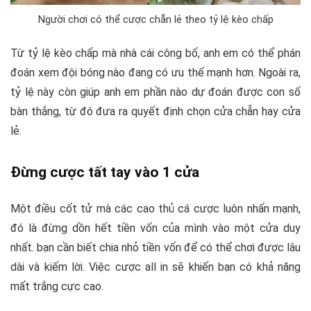
Người chơi có thể cược chẵn lẻ theo tỷ lệ kèo chấp
Từ tỷ lệ kèo chấp mà nhà cái công bố, anh em có thể phán
đoán xem đội bóng nào đang có ưu thế mạnh hơn. Ngoài ra,
tỷ lệ này còn giúp anh em phần nào dự đoán được con số
bàn thắng, từ đó đưa ra quyết định chọn cửa chẵn hay cửa
lẻ.
Đừng cược tất tay vào 1 cửa
Một điều cốt tử mà các cao thủ cá cược luôn nhấn mạnh,
đó là đừng dồn hết tiền vốn của mình vào một cửa duy
nhất. bạn cần biết chia nhỏ tiền vốn để có thể chơi được lâu
dài và kiếm lời. Việc cược all in sẽ khiến bạn có khả năng
mất trắng cực cao.