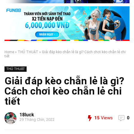
Home
»
THỦ THUẬT
»
Giải đáp kèo chẵn lẻ là gì? Cách chơi kèo chẵn lẻ chi
tiết
THỦ THUẬT
Giải đáp kèo chẵn lẻ là gì?
Cách chơi kèo chẵn lẻ chi
tiết
18luck
15
Views
0
29 Tháng Chín, 2022