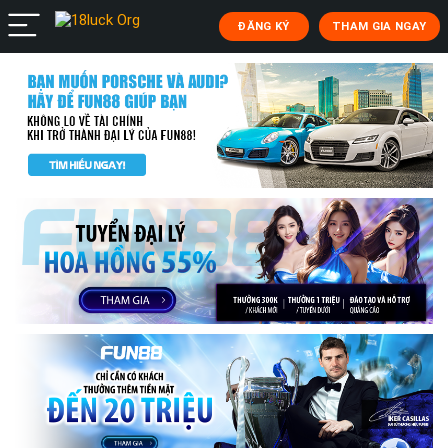
ĐĂNG KÝ
THAM GIA NGAY