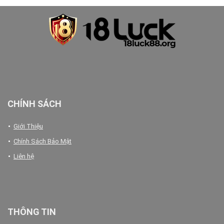
CHÍNH SÁCH
Giới Thiệu
Chính Sách Bảo Mật
Liên hệ
THÔNG TIN