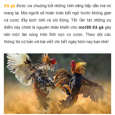
đá gà
được ưa chuộng bởi những tính năng hấp dẫn mà nó
mang lại. Mọi người sẽ hoàn toàn bất ngờ trước không gian
cá cược đầy kịch tính và sôi động. Tất tần tật những ưu
điểm này chính là nguyên nhân khiến cho
mot88 đá gà
gây
nên một làn sóng trên lĩnh vực cs cược. Theo dõi các
thông tin cơ bản với bài viết chi tiết ngày hôm nay bạn nhé!