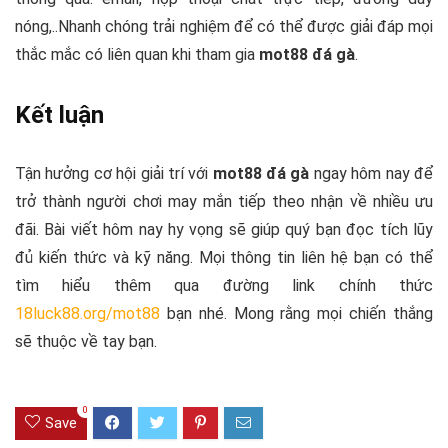
nóng,..Nhanh chóng trải nghiệm để có thể được giải đáp mọi
thắc mắc có liên quan khi tham gia
mot88 đá gà
.
Kết luận
Tận hưởng cơ hội giải trí với
mot88 đá gà
ngay hôm nay để
trở thành người chơi may mắn tiếp theo nhận về nhiều ưu
đãi. Bài viết hôm nay hy vọng sẽ giúp quý bạn đọc tích lũy
đủ kiến thức và kỹ năng. Mọi thông tin liên hệ bạn có thể
tìm hiểu thêm qua đường link chính thức
18luck88.org/mot88
bạn nhé. Mong rằng mọi chiến thắng
sẽ thuộc về tay bạn.
0
Save