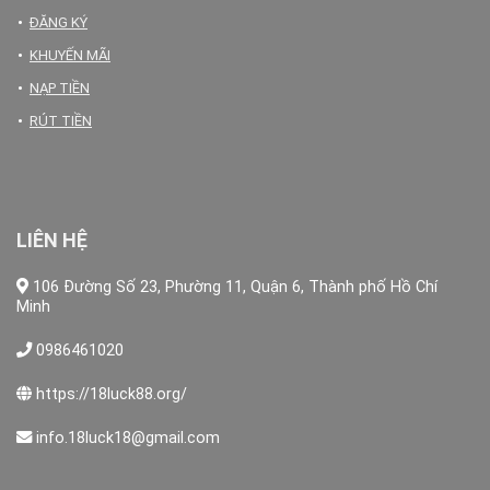
ĐĂNG KÝ
KHUYẾN MÃI
NẠP TIỀN
RÚT TIỀN
LIÊN HỆ
106 Đường Số 23, Phường 11, Quận 6, Thành phố Hồ Chí
Minh
0986461020
https://18luck88.org/
info.18luck18@gmail.com