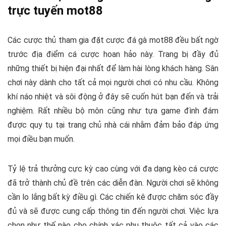
trực tuyến mot88
Các cược thủ tham gia đặt cược đá gà mot88 đều bất ngờ
trước địa điểm cá cược hoan hảo này. Trang bị đầy đủ
những thiết bị hiện đại nhất để làm hài lòng khách hàng. Sân
chơi này dành cho tất cả mọi người chơi có nhu cầu. Không
khí náo nhiệt và sôi động ở đây sẽ cuốn hút bạn đến và trải
nghiệm. Rất nhiều bộ môn cũng như tựa game đình đám
được quy tụ tại trang chủ nhà cái nhằm đảm bảo đáp ứng
mọi điều bạn muốn.
Tỷ lệ trả thưởng cực kỳ cao cùng với đa dạng kèo cá cược
đã trở thành chủ đề trên các diễn đàn. Người chơi sẽ không
cần lo lắng bất kỳ điều gì. Các chiến kê được chăm sóc đầy
đủ và sẽ được cung cấp thông tin đến người chơi. Việc lựa
chọn như thế nào cho chính xác phụ thuộc tất cả vào các