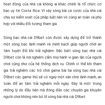
hoạt động của nhà cái không ai khác chính là tổ chức cơ
bạc uy tín Costa Rica. Vì vậy sòng bài cá cược của nhà cái
chịu sự kiểm soát của pháp luật nên vô cùng an toàn và phù
hợp với nhiều đối tượng tham gia.
Sòng bạc nhà cái D9bet còn được xây dựng để trở thành
một sòng bạc lành mạnh và minh bạch giúp người chơi an
tâm tuyệt đối khi trải nghiệm. Đặc biệt sòng bạc nhà cái
D9bet còn là nơi nghiêm cấm mọi hành vi gian lận của người
chơi cũng như của hệ thống dịch vụ. Chính vì thế khi tham
gia trải nghiệm các trò chơi game bài tại sóng bạc nhà cái
D9bet các game thủ sẽ có ngay một sân chơi lành mạnh, an
toàn để an tâm trải nghiệm mỗi ngày. Đây là một trong
những lý do đầu tiên mà đông đảo các chuyên gia khuyên
người chơi không nên bỏ lỡ sòng bài nhà cái D9bet.