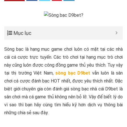
Mục lục
Sòng bạc là hạng mục game chơi luôn có mặt tại các nhà
cái cá cược trực tuyến. Các trò chơi tại hạng mục trò chơi
này cũng luôn được công đồng game thủ yêu thích. Tuy vậy
tại thị trường Việt Nam,
sòng bạc D9bet
vẫn luôn là sân
chơi cá cược đánh bạc HOT nhất, được yêu thích nhất. Đặc
biệt giới chuyên gia còn đánh giá sòng bạc nhà cái D9bet là
sân chơi mà cá game thủ không nên bỏ lỡ. Vậy để biết lý do
vì sao thì bạn hãy cùng tìm hiểu kỹ hơn dịch vụ thông bài
những chia sẻ sau đây.