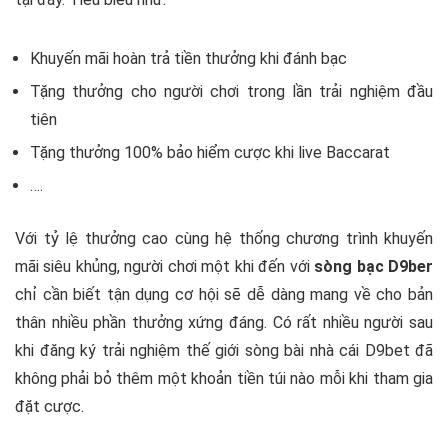
Khuyến mãi hoàn trả tiền thưởng khi đánh bạc
Tặng thưởng cho người chơi trong lần trải nghiệm đầu
tiên
Tặng thưởng 100% bảo hiểm cược khi live Baccarat
….
Với tỷ lệ thưởng cao cùng hệ thống chương trình khuyến
mãi siêu khủng, người chơi một khi đến với
sòng bạc D9ber
chỉ cần biết tận dụng cơ hội sẽ dễ dàng mang về cho bản
thân nhiều phần thưởng xứng đáng. Có rất nhiều người sau
khi đăng ký trải nghiệm thế giới sòng bài nhà cái D9bet đã
không phải bỏ thêm một khoản tiền túi nào mỗi khi tham gia
đặt cược.