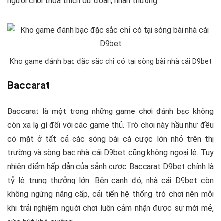
người chơi thỏa thích dự đoán, nhận thưởng.
Kho game đánh bạc đặc sắc chỉ có tại sòng bài nhà cái D9bet
Baccarat
Baccarat là một trong những game chơi đánh bạc không
còn xa lạ gì đối với các game thủ. Trò chơi này hầu như đều
có mặt ở tất cả các sóng bài cá cược lớn nhỏ trên thị
trường và sòng bạc nhà cái D9bet cũng không ngoại lệ. Tuy
nhiên điểm hấp dẫn của sảnh cược Baccarat D9bet chính là
tỷ lệ trúng thưởng lớn. Bên cạnh đó, nhà cái D9bet còn
không ngừng nâng cấp, cải tiến hệ thống trò chơi nên mỗi
khi trải nghiệm người chơi luôn cảm nhận được sự mới mẻ,