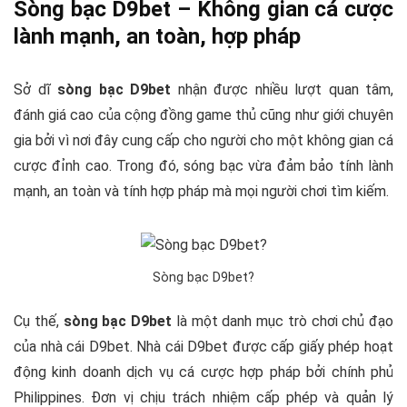
Sòng bạc D9bet – Không gian cá cược
lành mạnh, an toàn, hợp pháp
Sở dĩ
sòng bạc D9bet
nhận được nhiều lượt quan tâm,
đánh giá cao của cộng đồng game thủ cũng như giới chuyên
gia bởi vì nơi đây cung cấp cho người cho một không gian cá
cược đỉnh cao. Trong đó, sóng bạc vừa đảm bảo tính lành
mạnh, an toàn và tính hợp pháp mà mọi người chơi tìm kiếm.
Sòng bạc D9bet?
Cụ thế,
sòng bạc D9bet
là một danh mục trò chơi chủ đạo
của nhà cái D9bet. Nhà cái D9bet được cấp giấy phép hoạt
động kinh doanh dịch vụ cá cược hợp pháp bởi chính phủ
Philippines. Đơn vị chịu trách nhiệm cấp phép và quản lý