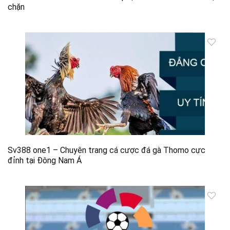
chặn
Sv388 one1 – Chuyên trang cá cược đá gà Thomo cực
đỉnh tại Đông Nam Á