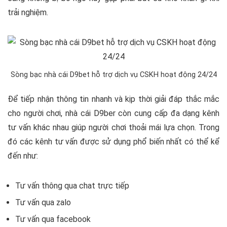
trải nghiệm.
Sòng bạc nhà cái D9bet hỗ trợ dịch vụ CSKH hoạt động 24/24
Để tiếp nhận thông tin nhanh và kịp thời giải đáp thắc mắc
cho người chơi, nhà cái D9ber còn cung cấp đa dạng kênh
tư vấn khác nhau giúp người chơi thoải mái lựa chọn. Trong
đó các kênh tư vấn được sử dụng phổ biến nhất có thể kể
đến như:
Tư vấn thông qua chat trực tiếp
Tư vấn qua zalo
Tư vấn qua facebook