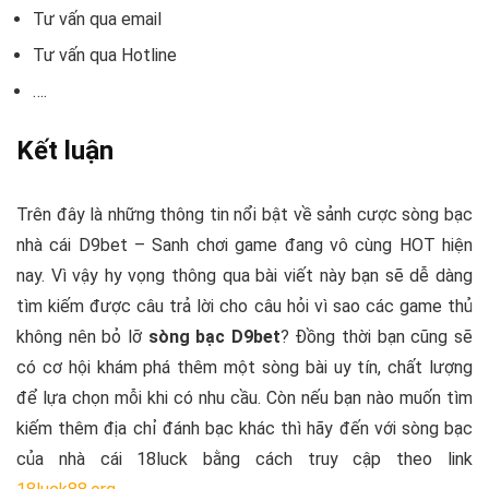
Tư vấn qua email
Tư vấn qua Hotline
….
Kết luận
Trên đây là những thông tin nổi bật về sảnh cược sòng bạc
nhà cái D9bet – Sanh chơi game đang vô cùng HOT hiện
nay. Vì vậy hy vọng thông qua bài viết này bạn sẽ dễ dàng
tìm kiếm được câu trả lời cho câu hỏi vì sao các game thủ
không nên bỏ lỡ
sòng bạc D9bet
? Đồng thời bạn cũng sẽ
có cơ hội khám phá thêm một sòng bài uy tín, chất lượng
để lựa chọn mỗi khi có nhu cầu. Còn nếu bạn nào muốn tìm
kiếm thêm địa chỉ đánh bạc khác thì hãy đến với sòng bạc
của nhà cái 18luck bằng cách truy cập theo link