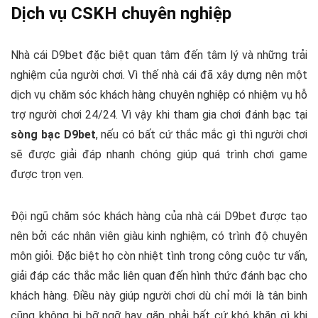
Dịch vụ CSKH chuyên nghiệp
Nhà cái D9bet đặc biệt quan tâm đến tâm lý và những trải
nghiệm của người chơi. Vì thế nhà cái đã xây dựng nên một
dịch vụ chăm sóc khách hàng chuyên nghiệp có nhiệm vụ hỗ
trợ người chơi 24/24. Vì vậy khi tham gia chơi đánh bạc tại
sòng bạc D9bet
, nếu có bất cứ thắc mắc gì thì người chơi
sẽ được giải đáp nhanh chóng giúp quá trình chơi game
được trọn vẹn.
Đội ngũ chăm sóc khách hàng của nhà cái D9bet được tạo
nên bởi các nhân viên giàu kinh nghiệm, có trình độ chuyên
môn giỏi. Đặc biệt họ còn nhiệt tình trong công cuộc tư vấn,
giải đáp các thắc mắc liên quan đến hình thức đánh bạc cho
khách hàng. Điều này giúp người chơi dù chỉ mới là tân binh
cũng không bị bỡ ngỡ hay gặp phải bất cứ khó khăn gì khi