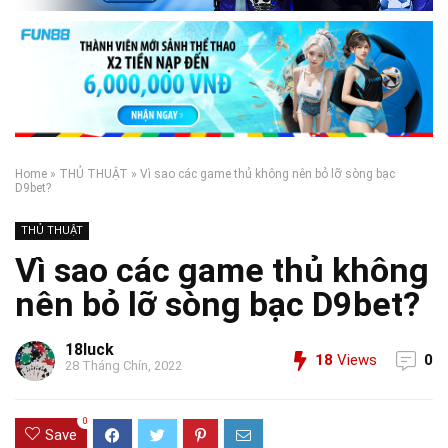
Home
»
THỦ THUẬT
»
Vì sao các game thủ không nên bỏ lỡ sòng bạc
D9bet?
THỦ THUẬT
Vì sao các game thủ không
nên bỏ lỡ sòng bạc D9bet?
18luck
18
Views
0
28 Tháng Chín, 2022
0
Save