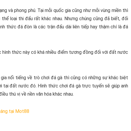
dạng và phong phú. Tại mỗi quốc gia cũng như mỗi vùng miền thì
thể loại thi đấu rất khác nhau. Nhưng chúng cũng đã biết, đối
nh thức đá đòn là các trận đấu dài liên tiếp hay thậm chí là đá
c hình thức này có khá nhiều điểm tương đồng đối với đất nước
ia nổi tiếng về trò chơi đá gà thì cũng có những sự khác biệt
i tại đất nước đó. Hình thức chơi đá gà trực tuyến sẽ giúp anh
ều thú vị về nền văn hóa khác nhau.
máng tại Mot88