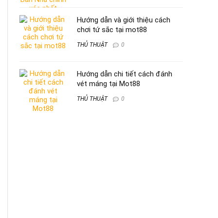
Hướng dẫn và giới thiệu cách
chơi tứ sắc tại mot88
THỦ THUẬT
0
Hướng dẫn chi tiết cách đánh
vét máng tại Mot88
THỦ THUẬT
0