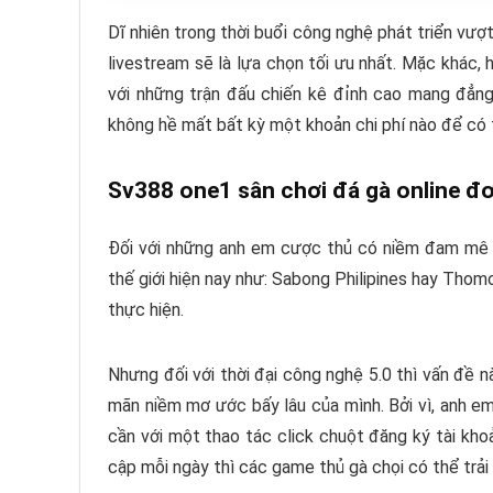
Dĩ nhiên trong thời buổi công nghệ phát triển vượ
livestream sẽ là lựa chọn tối ưu nhất. Mặc khác, 
với những trận đấu chiến kê đỉnh cao mang đẳng 
không hề mất bất kỳ một khoản chi phí nào để có
Sv388 one1 sân chơi đá gà online đơ
Đối với những anh em cược thủ có niềm đam mê g
thế giới hiện nay như: Sabong Philipines hay Tho
thực hiện.
Nhưng đối với thời đại công nghệ 5.0 thì vấn đề 
mãn niềm mơ ước bấy lâu của mình. Bởi vì, anh e
cần với một thao tác click chuột đăng ký tài kho
cập mỗi ngày thì các game thủ gà chọi có thể trải