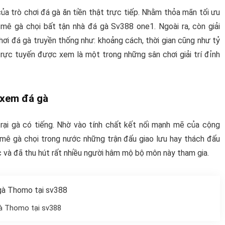
ủa trò chơi đá gà ăn tiền thật trực tiếp. Nhằm thỏa mãn tối ưu
ê gà chọi bất tận nhà đá gà Sv388 one1. Ngoài ra, còn giải
ơi đá gà truyền thống như: khoảng cách, thời gian cũng như tỷ
ực tuyến được xem là một trong những sân chơi giải trí đỉnh
n xem đá gà
ại gà có tiếng. Nhờ vào tính chất kết nối mạnh mẽ của cộng
ê gà chọi trong nước những trận đấu giao lưu hay thách đấu
 và đã thu hút rất nhiều người hâm mộ bộ môn này tham gia.
à Thomo tại sv388