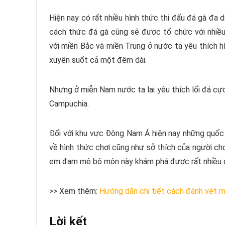
Hiện nay có rất nhiều hình thức thi đấu đá gà đa 
cách thức đá gà cũng sẽ được tổ chức với nhiều 
với miền Bắc và miền Trung ở nước ta yêu thích hì
xuyên suốt cả một đêm dài.
Nhưng ở miễn Nam nước ta lại yêu thích lối đá cự
Campuchia.
Đối với khu vực Đông Nam Á hiện nay những quốc g
về hình thức chơi cũng như sở thích của người chơ
em đam mê bộ môn này khám phá được rất nhiều đi
>> Xem thêm:
Hướng dẫn chi tiết cách đánh vét 
Lời kết