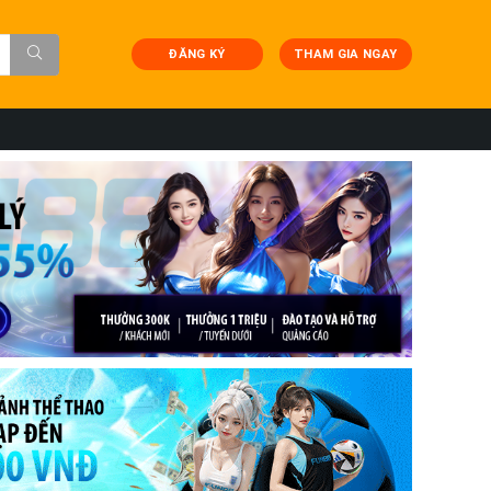
ĐĂNG KÝ
THAM GIA NGAY