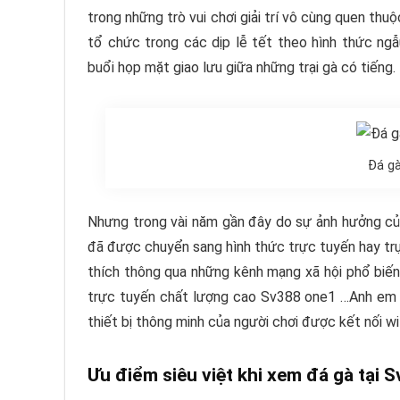
trong những trò vui chơi giải trí vô cùng quen th
tổ chức trong các dịp lễ tết theo hình thức ng
buổi họp mặt giao lưu giữa những trại gà có tiếng.
Đá gà
Nhưng trong vài năm gần đây do sự ảnh hưởng của
đã được chuyển sang hình thức trực tuyến hay tr
thích thông qua những kênh mạng xã hội phổ biến
trực tuyến chất lượng cao Sv388 one1 …Anh em 
thiết bị thông minh của người chơi được kết nối wi
Ưu điểm siêu việt khi xem đá gà tại 