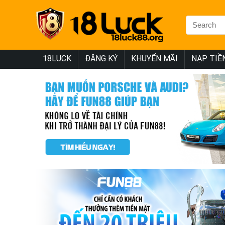
18LUCK
ĐĂNG KÝ
KHUYẾN MÃI
NẠP TIỀ