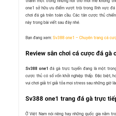
thành một trong những hơi thở mới mẻ không thể 
one1 sở hữu ưu điểm vượt trội trong lĩnh vực đá 
chơi đá gà trên toàn cầu. Các tân cược thủ chiế
này trong bài viết sau đây nhé.
Bạn đang xem:
Sv388 one1 – Chuyên trang cá cư
Review sân chơi cá cược đá gà o
Sv388 one1
đá gà trực tuyến đang là một trong
cược thủ có số vốn khởi nghiệp thấp. Đặc biệt, 
vui chơi giải trí giải tỏa mọi stress sau những giờ
Sv388 one1 trang đá gà trực tiếp
Ở Việt Nam nói riêng hay những quốc gia nằm tr