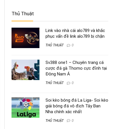
Thủ Thuật
Link vào nhà cái alo789 và khắc
phục vấn đề link alo789 bị chặn
THỦ THUẬT
0
Sv388 one1 – Chuyên trang cá
cược đá gà Thomo cực đỉnh tại
Đông Nam Á
THỦ THUẬT
0
Soi kèo bóng đá La Liga- Soi kèo
giải bóng đá vô địch Tây Ban
Nha chính xác nhất
THỦ THUẬT
0