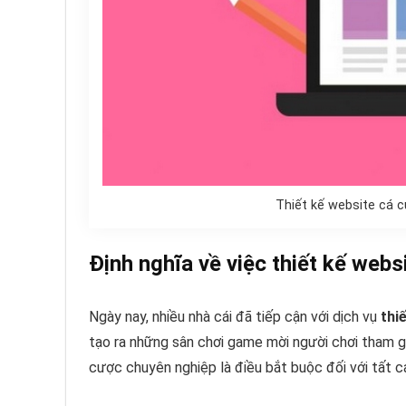
Thiết kế website cá 
Định nghĩa về việc thiết kế webs
Ngày nay, nhiều nhà cái đã tiếp cận với dịch vụ
thi
tạo ra những sân chơi game mời người chơi tham gi
cược chuyên nghiệp là điều bắt buộc đối với tất cả